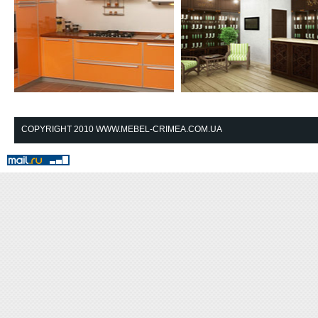
Кухни в стилистике High
Очень важно, начиная
tech (Хайтек), кухни в стиле
бизнес или расширяя
COPYRIGHT 2010 WWW.MEBEL-CRIMEA.COM.UA
минимализма,
текущую торговую
классические кухни, мы
деятельность, уже на 
готовы предложить вам
планирования магази
кухни на любой вкус и для
правильно подобрать
любого помещения.
торговое оборудовани
Возможен предварительный эскиз по
мебель - витрины,
фотографии Вашего помещения!
стеллажи, прилавки
Изготовим не только мебель но и
разработаем дизайн магазина