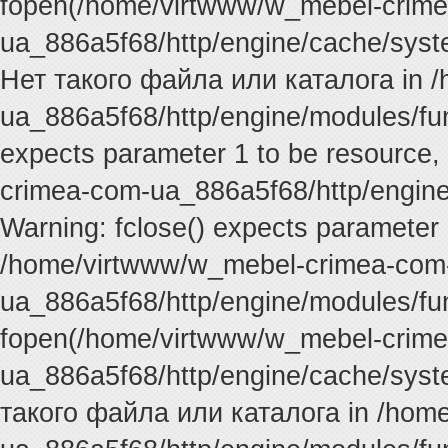
fopen(/home/virtwww/w_mebel-crim
ua_886a5f68/http/engine/cache/syste
Нет такого файла или каталога in 
ua_886a5f68/http/engine/modules/func
expects parameter 1 to be resource,
crimea-com-ua_886a5f68/http/engine
Warning: fclose() expects parameter 
/home/virtwww/w_mebel-crimea-com
ua_886a5f68/http/engine/modules/fun
fopen(/home/virtwww/w_mebel-crim
ua_886a5f68/http/engine/cache/syste
такого файла или каталога in /hom