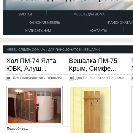
ГЛАВНАЯ
МЕБЕЛЬ ДЛЯ ДОМА
ОФИСНАЯ МЕБЕЛЬ
ПАНСИОНАТА
НАПИСАТЬ НАМ
КОНТАКТЫ
MEBEL-CRIMEA.COM.UA
»
ДЛЯ ПАНСИОНАТОВ
»
ВЕШАЛКИ
Хол ПМ-74 Ялта,
Вешалка ПМ-75
ЮБК, Алуш...
Крым, Симфе...
Для Пансионатов
»
Вешалки
Для Пансионатов
»
Вешалки
Подробнее...