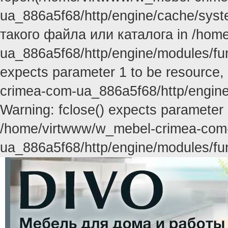
ua_886a5f68/http/engine/cache/syste
такого файла или каталога in /hom
ua_886a5f68/http/engine/modules/func
expects parameter 1 to be resource,
crimea-com-ua_886a5f68/http/engine
Warning: fclose() expects parameter 
/home/virtwww/w_mebel-crimea-com
ua_886a5f68/http/engine/modules/fun