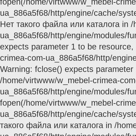
fopen(/home/virtwww/w_mebel-crim
ua_886a5f68/http/engine/cache/syste
Нет такого файла или каталога in 
ua_886a5f68/http/engine/modules/func
expects parameter 1 to be resource,
crimea-com-ua_886a5f68/http/engine
Warning: fclose() expects parameter 
/home/virtwww/w_mebel-crimea-com
ua_886a5f68/http/engine/modules/fun
fopen(/home/virtwww/w_mebel-crim
ua_886a5f68/http/engine/cache/syste
такого файла или каталога in /hom