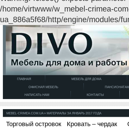
/home/virtwww/w_mebel-crimea-com
ua_886a5f68/http/engine/modules/fun
ГЛАВНАЯ
МЕБЕЛЬ ДЛЯ ДОМА
ОФИСНАЯ МЕБЕЛЬ
ПАНСИОНАТА
НАПИСАТЬ НАМ
КОНТАКТЫ
MEBEL-CRIMEA.COM.UA
» МАТЕРИАЛЫ ЗА ЯНВАРЬ 2017 ГОДА
Торговый островок
Кровать – чердак