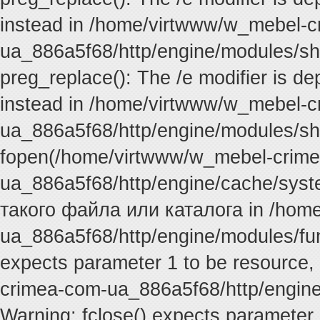
instead in /home/virtwww/w_mebel-
ua_886a5f68/http/engine/modules/sh
preg_replace(): The /e modifier is d
instead in /home/virtwww/w_mebel-
ua_886a5f68/http/engine/modules/sh
fopen(/home/virtwww/w_mebel-crim
ua_886a5f68/http/engine/cache/syste
такого файла или каталога in /hom
ua_886a5f68/http/engine/modules/func
expects parameter 1 to be resource,
crimea-com-ua_886a5f68/http/engine
Warning: fclose() expects parameter 