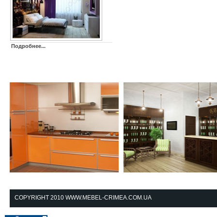
Подробнее...
Кухни в стилистике High
Очень важно, начиная
tech (Хайтек), кухни в стиле
бизнес или расширяя
COPYRIGHT 2010 WWW.MEBEL-CRIMEA.COM.UA
минимализма,
текущую торговую
классические кухни, мы
деятельность, уже на 